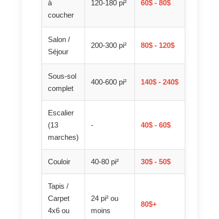
à
120-180 pi²
60$ - 80$
coucher
Salon /
200-300 pi²
80$ - 120$
Séjour
Sous-sol
400-600 pi²
140$ - 240$
complet
Escalier
(13
-
40$ - 60$
marches)
Couloir
40-80 pi²
30$ - 50$
Tapis /
Carpet
24 pi² ou
80$+
4x6 ou
moins