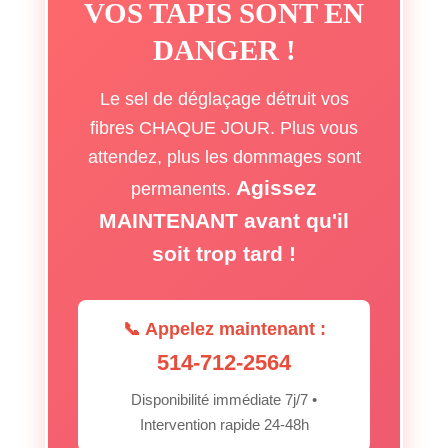
VOS TAPIS SONT EN
DANGER !
Le sel de déglaçage détruit vos
fibres CHAQUE JOUR. Plus vous
attendez, plus les dommages sont
Agissez
permanents.
MAINTENANT avant qu'il
soit trop tard !
📞 Appelez maintenant :
514-712-2564
Disponibilité immédiate 7j/7 •
Intervention rapide 24-48h