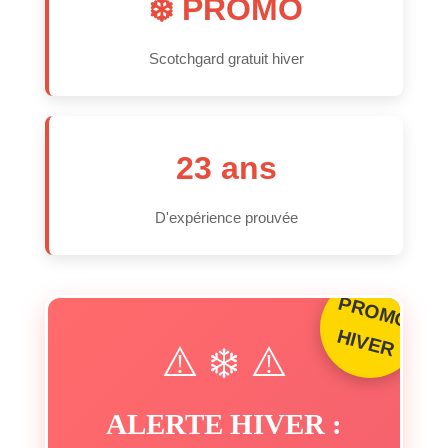
❄️ PROMO
Scotchgard gratuit hiver
23 ans
D'expérience prouvée
P
R
O
M
O
IV
E
H
R
⚠️ ❄️ ⚠️
ALERTE HIVER :