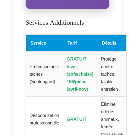
Services Additionnels
Service
Tarif
Détails
GRATUIT
Protège
Protection anti-
hiver
contre
taches
(sofa/chaise)
taches,
(Scotchgard)
/ 5$/pièce
facilite
(avril-nov)
entretien
Élimine
odeurs
Désodorisation
GRATUIT
animaux,
professionnelle
fumée,
moisissure