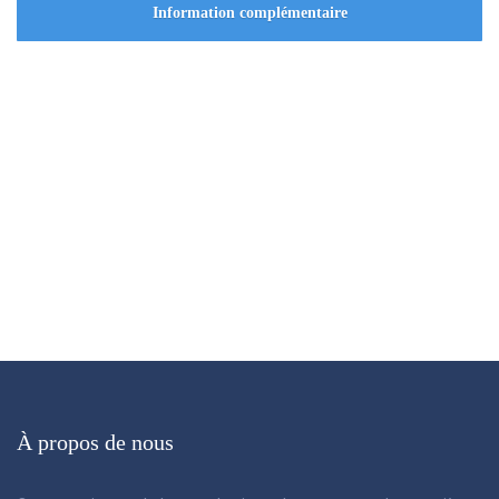
Information complémentaire
Demande de devis ? Appeler nous au 514 712-
2564 pour une estimation gratuite.
Appelez maintenant
À propos de nous