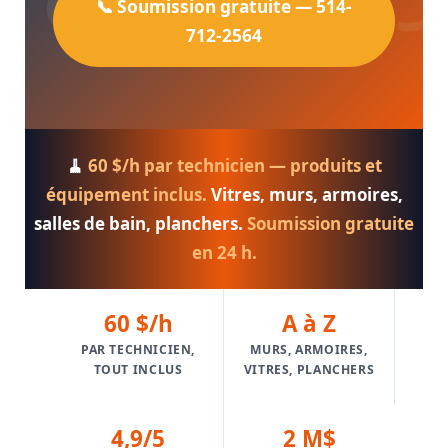
📞 Soumission gratuite — 514-
712-2564
🧹
60 $/h par technicien — produits et
équipement inclus.
Vitres, murs, armoires,
salles de bain, planchers.
Soumission gratuite
en 24 h.
60 $/h
A à Z
PAR TECHNICIEN,
MURS, ARMOIRES,
TOUT INCLUS
VITRES, PLANCHERS
4,9/5
2 M$