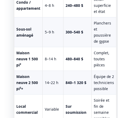
Condo /
4–8 h
240–480 $
superficie
appartement
et état
Planchers
Sous-sol
et
5–9 h
300–540 $
aménagé
poussière
de gypse
Maison
Complet,
neuve 1 500
8–14 h
480–840 $
toutes
pi²
pièces
Maison
Équipe de 2
neuve 2 500
14–22 h
840–1 320 $
techniciens
pi²+
possible
Soirée et
Local
Sur
fin de
Variable
commercial
soumission
semaine