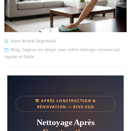
Marc-André Dagneault
Blog
,
Gagnez du temps avec notre ménage commercial
rapide et fiable
🏗️ APRÈS CONSTRUCTION &
RÉNOVATION — RIVE-SUD
Nettoyage Après