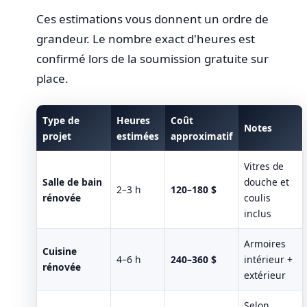
Ces estimations vous donnent un ordre de
grandeur. Le nombre exact d'heures est
confirmé lors de la soumission gratuite sur
place.
Type de
Heures
Coût
Notes
projet
estimées
approximatif
Vitres de
Salle de bain
douche et
2–3 h
120–180 $
rénovée
coulis
inclus
Armoires
Cuisine
4–6 h
240–360 $
intérieur +
rénovée
extérieur
Selon