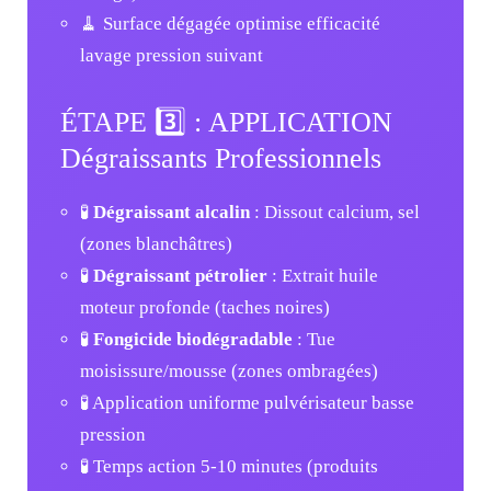
🧹 Surface dégagée optimise efficacité
lavage pression suivant
ÉTAPE 3️⃣ : APPLICATION
Dégraissants Professionnels
🧪
Dégraissant alcalin
: Dissout calcium, sel
(zones blanchâtres)
🧪
Dégraissant pétrolier
: Extrait huile
moteur profonde (taches noires)
🧪
Fongicide biodégradable
: Tue
moisissure/mousse (zones ombragées)
🧪 Application uniforme pulvérisateur basse
pression
🧪 Temps action 5-10 minutes (produits