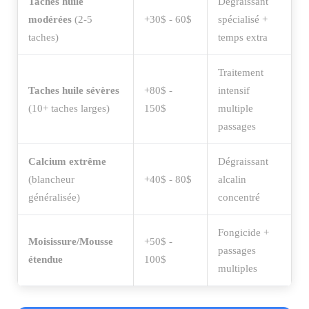
Taches huile
Dégraissant
modérées
(2-5
+30$ - 60$
spécialisé +
taches)
temps extra
Traitement
Taches huile sévères
+80$ -
intensif
(10+ taches larges)
150$
multiple
passages
Calcium extrême
Dégraissant
(blancheur
+40$ - 80$
alcalin
généralisée)
concentré
Fongicide +
Moisissure/Mousse
+50$ -
passages
étendue
100$
multiples