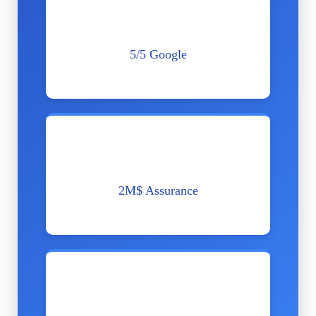
⭐
5/5 Google
200+ Avis
💰
2M$ Assurance
Protection totale
✅