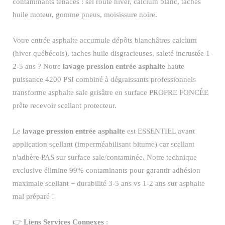
contaminants tenaces : sel route hiver, calcium blanc, taches
huile moteur, gomme pneus, moisissure noire.
Votre entrée asphalte accumule dépôts blanchâtres calcium
(hiver québécois), taches huile disgracieuses, saleté incrustée 1-
2-5 ans ? Notre
lavage pression entrée asphalte
haute
puissance 4200 PSI combiné à dégraissants professionnels
transforme asphalte sale grisâtre en surface PROPRE FONCÉE
prête recevoir scellant protecteur.
Le
lavage pression entrée asphalte
est ESSENTIEL avant
application scellant (imperméabilisant bitume) car scellant
n'adhère PAS sur surface sale/contaminée. Notre technique
exclusive élimine 99% contaminants pour garantir adhésion
maximale scellant = durabilité 3-5 ans vs 1-2 ans sur asphalte
mal préparé !
👉
Liens Services Connexes
: