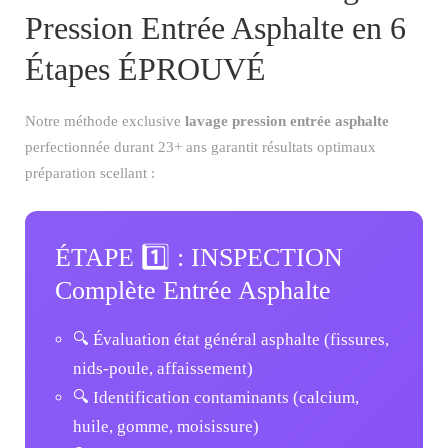
Pression Entrée Asphalte en 6
Étapes ÉPROUVÉ
Notre méthode exclusive
lavage pression entrée asphalte
perfectionnée durant 23+ ans garantit résultats optimaux
préparation scellant :
ÉTAPE 1️⃣ : INSPECTION
Complète Entrée Asphalte
🔍 Évaluation état général asphalte (fissures,
nids-poule, affaissement)
🔍 Identification contaminants (calcium,
huile, gomme, moisissure)