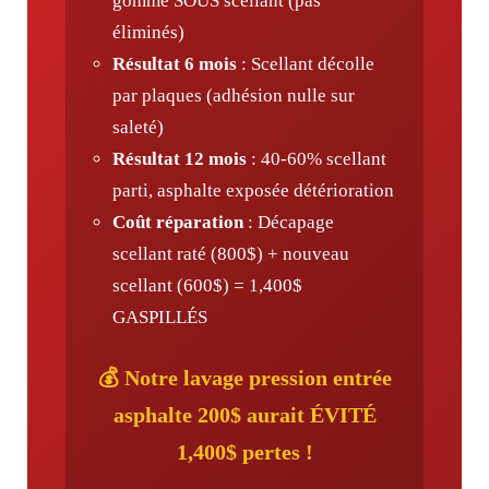
gomme SOUS scellant (pas
éliminés)
Résultat 6 mois
: Scellant décolle
par plaques (adhésion nulle sur
saleté)
Résultat 12 mois
: 40-60% scellant
parti, asphalte exposée détérioration
Coût réparation
: Décapage
scellant raté (800$) + nouveau
scellant (600$) = 1,400$
GASPILLÉS
💰 Notre lavage pression entrée
asphalte 200$ aurait ÉVITÉ
1,400$ pertes !