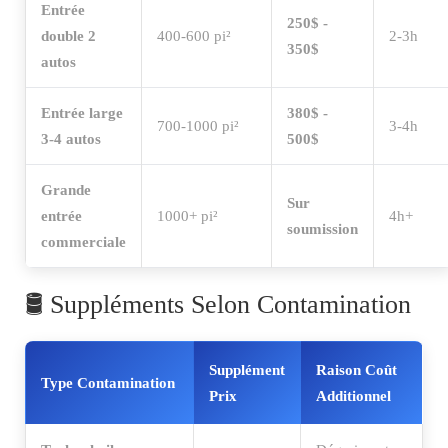
Entrée
250$ -
double 2
400-600 pi²
2-3h
350$
autos
Entrée large
380$ -
700-1000 pi²
3-4h
3-4 autos
500$
Grande
Sur
entrée
1000+ pi²
4h+
soumission
commerciale
🛢️ Suppléments Selon Contamination
Supplément
Raison Coût
Type Contamination
Prix
Additionnel