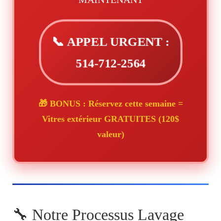
📞 APPEL URGENT :
514-712-2564
🎁 BONUS : Réservez cette semaine =
Vitres extérieur GRATUITES (120$
valeur)
🔧 Notre Processus Lavage