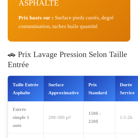
ASPHALTE
Prix basés sur :
Surface pieds carrés, degré
contamination, taches huile quantité
🚗 Prix Lavage Pression Selon Taille
Entrée
Taille Entrée
Surface
Prix
Durée
Asphalte
Approximative
Standard
Service
Entrée
150$ -
simple 1
200-300 pi²
1.5-2h
220$
auto