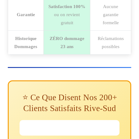
Satisfaction 100%
Aucune
Garantie
ou on revient
garantie
gratuit
formelle
Historique
ZÉRO dommage
Réclamations
Dommages
23 ans
possibles
⭐ Ce Que Disent Nos 200+
Clients Satisfaits Rive-Sud