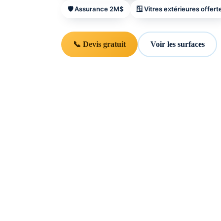
🛡️ Assurance 2M$
🪟 Vitres extérieures offert
📞 Devis gratuit
Voir les surfaces