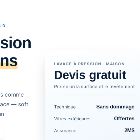
SUD
sion
ans
LAVAGE À PRESSION · MAISON
Devis gratuit
Prix selon la surface et le revêtement
ées comme
face — soft
Sans dommage
Technique
en
Offertes
Vitres extérieures
2M$
Assurance