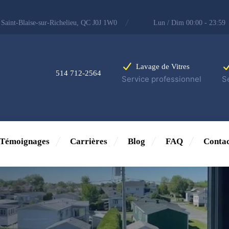
 Saint-Blaise-sur-Richelieu, QC J0J 1W0
Lun / Dim 00:00 - 23:59
Lavage de Vitres
514 712-2564
Service professionnel
S
Témoignages
Carrières
Blog
FAQ
Contac